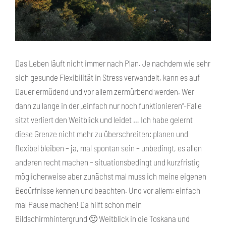
Das Leben läuft nicht immer nach Plan. Je nachdem wie sehr
sich gesunde Flexibilität in Stress verwandelt, kann es auf
Dauer ermüdend und vor allem zermürbend werden. Wer
dann zu lange in der „einfach nur noch funktionieren“-Falle
sitzt verliert den Weitblick und leidet … Ich habe gelernt
diese Grenze nicht mehr zu überschreiten: planen und
flexibel bleiben – ja, mal spontan sein – unbedingt, es allen
anderen recht machen – situationsbedingt und kurzfristig
möglicherweise aber zunächst mal muss ich meine eigenen
Bedürfnisse kennen und beachten. Und vor allem: einfach
mal Pause machen! Da hilft schon mein
Bildschirmhintergrund 🙂 Weitblick in die Toskana und