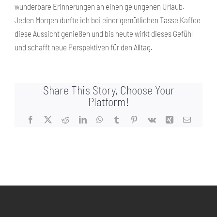
wunderbare Erinnerungen an einen gelungenen Urlaub.
Jeden Morgen durfte ich bei einer gemütlichen Tasse Kaffee
diese Aussicht genießen und bis heute wirkt dieses Gefühl
und schafft neue Perspektiven für den Alltag.
Share This Story, Choose Your
Platform!
Facebook
X
Reddit
LinkedIn
WhatsApp
Tumblr
Pinterest
Vk
Xing
E-
Mail