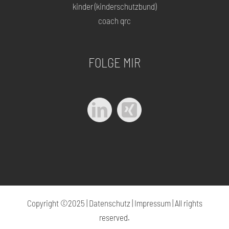
kinder (kinderschutzbund)
coach qrc
FOLGE MIR
Copyright ©2025 |
Datenschutz
|
Impressum
| All rights
reserved.